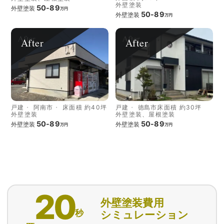
外壁塗装
50-89
外壁塗装
万円
50-89
外壁塗装
万円
After
After
戸建
阿南市
床面積 約40坪
戸建
徳島市
床面積 約30坪
外壁塗装
外壁塗装、屋根塗装
50-89
50-89
外壁塗装
外壁塗装
万円
万円
20
外壁塗装費用
秒
シミュレーション
匿名