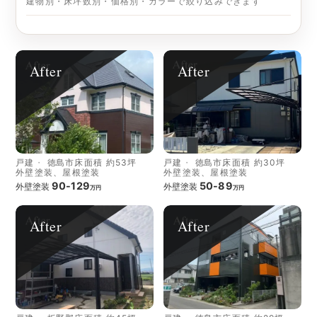
建物別・床坪数別・価格別・カラーで絞り込みできます
After
After
戸建
徳島市
床面積 約53坪
戸建
徳島市
床面積 約30坪
外壁塗装、屋根塗装
外壁塗装、屋根塗装
90-129
50-89
外壁塗装
外壁塗装
万円
万円
After
After