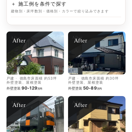
＋ 施工例を条件で探す
建物別・床坪数別・価格別・カラーで絞り込みできます
After
After
戸建
徳島市
床面積 約53坪
戸建
徳島市
床面積 約30坪
外壁塗装、屋根塗装
外壁塗装、屋根塗装
90-129
50-89
外壁塗装
外壁塗装
万円
万円
After
After