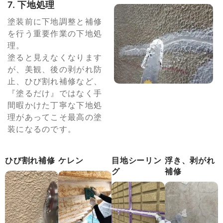
7. 下地処理
塗装前に下地調整と補修
を行う重要作業の下地処
理。
塗ると見えなくなります
が、美観、後の剥がれ防
止、ひび割れ補修など、
『塗るだけ』ではなく手
間暇かけた丁寧な下地処
理があってこそ最高の塗
装になるのです。
ひび割れ補修
ケレン
目地シーリン
浮き、剥がれ
グ
補修