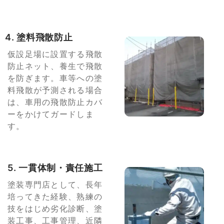
4. 塗料飛散防止
仮設足場に設置する飛散
防止ネット、養生で飛散
を防ぎます。車等への塗
料飛散が予測される場合
は、車用の飛散防止カバ
ーをかけてガードしま
す。
5. 一貫体制・責任施工
塗装専門店として、長年
培ってきた経験、熟練の
技をはじめ劣化診断、塗
装工事、工事管理、近隣