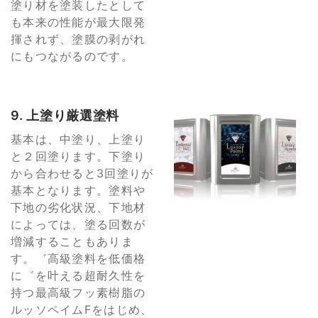
塗り材を塗装したとして
も本来の性能が最大限発
揮されず、塗膜の剥がれ
にもつながるのです。
9. 上塗り厳選塗料
基本は、中塗り、上塗り
と２回塗ります。下塗り
から合わせると3回塗りが
基本となります。塗料や
下地の劣化状況、下地材
によっては、塗る回数が
増減することもありま
す。゛高級塗料を低価格
に゛を叶える超耐久性を
持つ最高級フッ素樹脂の
ルッソペイムFをはじめ、