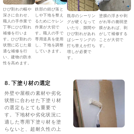
ひび割れの幅や
鉄部の錆び落と
深さに合わせ、
しや下地を整え
既存のシーリン
塗膜の浮きや剥
職人の手作業で
るためにケレン
グが硬くなって
がれ等の脆弱塗
丁寧にひび割れ
作業が大切で
いたり、隙間や
膜があれば、剥
補修を行いま
す。職人の手で
ひび割れがあれ
がして補修する
す。ひび割れの
専用道具を使用
ばシーリングの
ことが大切で
状態に応じた最
し、下地を調整
打ち替えか打ち
す。
適な補修を行
していきます。
増しが必要で
い、建物の防水
す。
性を高めます。
8. 下塗り材の選定
外壁や屋根の素材や劣化
状態に合わせた下塗り材
の選定もとても重要で
す。下地材や劣化状況に
適した専用下塗り材を塗
らないと、超耐久性の上