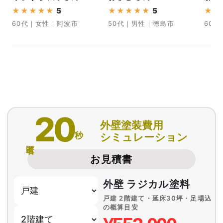
★
★
★
★
★
5
★
★
★
★
★
5
★
★
60代｜女性｜阿波市
50代｜男性｜徳島市
60
20
外壁塗装費用
秒
シミュレーション
匿名
お見積書
外壁 ラジカル塗料
戸建 2階建て・延床30坪・足場込
の概算目安