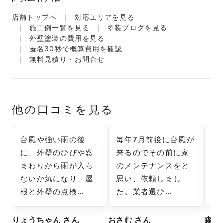
店舗トップへ
対応エリアを見る
施工例一覧を見る
塗装ブログを見る
外壁塗装の費用を見る
匿名30秒で概算費用を確認
無料見積り・お問合せ
他の口コミを見る
台風や強い雨の後
毎年7月前後に台風が
外
に、外壁のひびや窓
来るのでその前に家
れ
まわりから雨が入ら
のメンテナンスをと
徳
ないか気になり、屋
思い、依頼しまし
ま
根と外壁の点検…
た。業者選び…
や
りょうちゃん さん
おさむ さん
森 