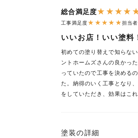
★
★
★
★
総合満足度
★
★
★
★
★
工事満足度
担当者
いいお店！いい塗料
初めての塗り替えで知らない
ントホームズさんの良かっ
っていたので工事を決める
た。納得のいく工事となり
をしていただき、効果はこ
塗装の詳細