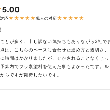
5.00
★
★
★
★
★
★
★
★
★
★
★
対応
職人の対応
！
ことが多く、申し訳ない気持ちもありながら3社で
た点は、こちらのペースに合わせた進め方と親切さ、
のに時間はかかりましたが、せかされることなくじっ
、予算内でフッ素塗料を使えた事もよかったです。ル
れからですが期待したいです。