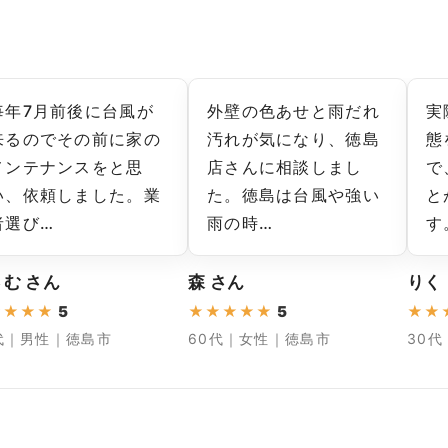
毎年7月前後に台風が
外壁の色あせと雨だれ
実
来るのでその前に家の
汚れが気になり、徳島
態
メンテナンスをと思
店さんに相談しまし
で
い、依頼しました。業
た。徳島は台風や強い
と
者選び…
雨の時…
す
む さん
森 さん
りく
★
★
★
★
5
★
★
★
★
★
5
★
★
代｜男性｜徳島市
60代｜女性｜徳島市
30