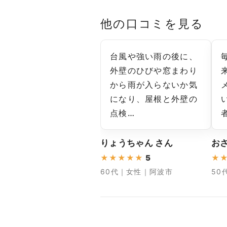
他の口コミを見る
台風や強い雨の後に、
外壁のひびや窓まわり
から雨が入らないか気
になり、屋根と外壁の
点検…
りょうちゃん さん
おさ
★
★
★
★
★
5
★
60代｜女性｜阿波市
50