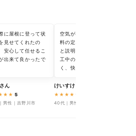
際に屋根に登って状
空気が乾いていて、塗
金
を見せてくれたの
料の定着が良い時期だ
で
、安心して任せるこ
と説明されて納得。施
が
が出来て良かったで
工中のにおいも少な
ま
。
く、快…
期
 さん
けいすけ さん
ゆかり
★
★
★
5
★
★
★
★
★
4.66
★
★
★
代｜男性｜吉野川市
40代｜男性｜阿波市
30代