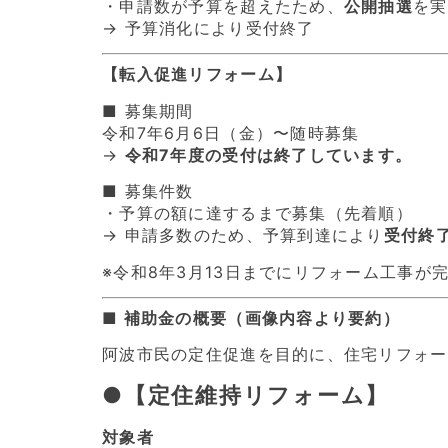
・申請数が予算を超えたため、
公開抽選
を実
→ 予算消化により受付終了
【転入促進リフォーム】
■ 募集期間
令和7年6月6日（金）〜随時募集
→
令和7年度の受付は終了しています。
■ 募集件数
・予算の額に達するまで募集（先着順）
→ 申請多数のため、予算到達により
受付終
※令和8年3月13日までにリフォーム工事
■ 補助金の概要（画像内容より要約）
阿波市民の定住促進を目的に、住宅リフォー
●【定住維持リフォーム】
対象者